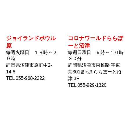
ジョイランドボウル
コロナワールドららぽ
原
ーと沼津
毎週火曜日 １８時～２
毎週日曜日 ９時～１０時
０時
３０分
静岡県沼津市原町中2-
静岡県沼津市東椎路 字東
14-8
荒301番地3 ららぽーと沼
TEL 055-968-2222
津 3F
TEL 055-929-1320